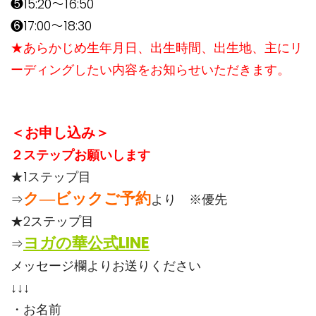
❺15:20～16:50
❻17:00～18:30
★あらかじめ生年月日、出生時間、出生地、主にリ
ーディングしたい内容をお知らせいただきます。
＜お申し込み＞
２ステップお願いします
★1ステップ目
ク―ビックご予約
⇒
より ※優先
★2ステップ目
ヨガの華公式LINE
⇒
メッセージ欄よりお送りください
↓↓↓
・お名前