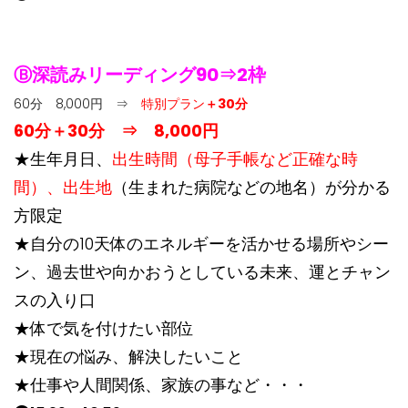
Ⓑ深読みリーディング90⇒2枠
60分 8,000円 ⇒
特別プラン
＋30分
60分＋30分 ⇒ 8,000円
★生年月日、
出生時間（母子手帳など正確な時
間）、出生地
（生まれた病院などの地名）が分かる
方限定
★自分の10天体のエネルギーを活かせる場所やシー
ン、過去世や向かおうとしている未来、運とチャン
スの入り口
★体で気を付けたい部位
★現在の悩み、解決したいこと
★仕事や人間関係、家族の事など・・・