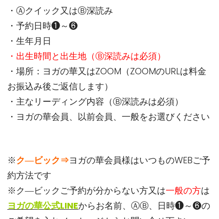
・Ⓐクイック又はⒷ深読み
・予約日時❶～❻
・生年月日
・出生時間と出生地（Ⓑ深読みは必須）
・場所：ヨガの華又はZOOM（ZOOMのURLは料金
お振込み後ご返信します）
・主なリーディング内容（Ⓑ深読みは必須）
・ヨガの華会員、以前会員、一般をお選びください
※
ク―ビック⇒
ヨガの華会員様はいつものWEBご予
約方法です
※ク―ビックご予約が分からない方又は
一般の方
は
ヨガの華公式LINE
からお名前、ⒶⒷ、日時❶～❻の